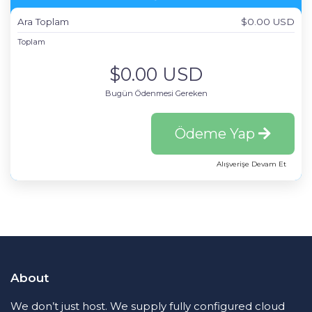
Ara Toplam
$0.00 USD
Toplam
$0.00 USD
Bugün Ödenmesi Gereken
Ödeme Yap
Alışverişe Devam Et
About
We don’t just host. We supply fully configured cloud