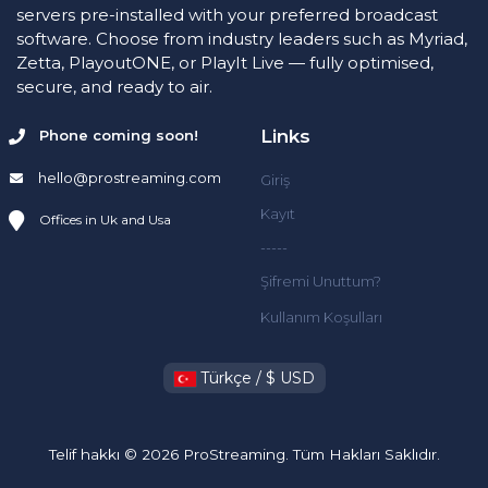
servers pre-installed with your preferred broadcast
software. Choose from industry leaders such as Myriad,
Zetta, PlayoutONE, or PlayIt Live — fully optimised,
secure, and ready to air.
Links
Phone coming soon!
hello@prostreaming.com
Giriş
Kayıt
Offices in Uk and Usa
-----
Şifremi Unuttum?
Kullanım Koşulları
Türkçe / $ USD
Telif hakkı © 2026 ProStreaming. Tüm Hakları Saklıdır.