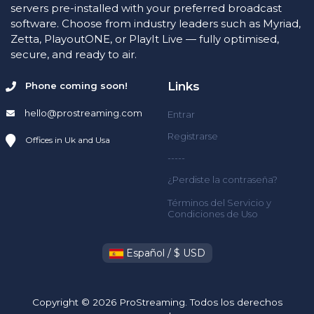
servers pre-installed with your preferred broadcast
software. Choose from industry leaders such as Myriad,
Zetta, PlayoutONE, or PlayIt Live — fully optimised,
secure, and ready to air.
Links
Phone coming soon!
hello@prostreaming.com
Entrar
Registrarse
Offices in Uk and Usa
-----
¿Perdiste la contraseña?
Términos del Servicio y
Condiciones de Uso
Español / $ USD
Copyright © 2026 ProStreaming. Todos los derechos